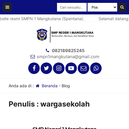
site resmi SMPN 1 Mangkutana (Spentana).
Selamat datang d
082189825245
smpn1mangkutana@gmail.com
Anda ada di :
Beranda
-
Blog
Penulis : wargasekolah