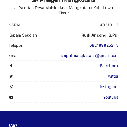
SMP Negeri 1 Mangkutana
Jl Pakatan Desa Maleku Kec. Mangkutana Kab, Luwu
Timur
NSPN
40310113
Kepala Sekolah
Rudi Ancong, S.Pd.
Telepon
082189825245
Email
smpn1mangkutana@gmail.com
Facebook
Twitter
Instagram
Youtube
Cari