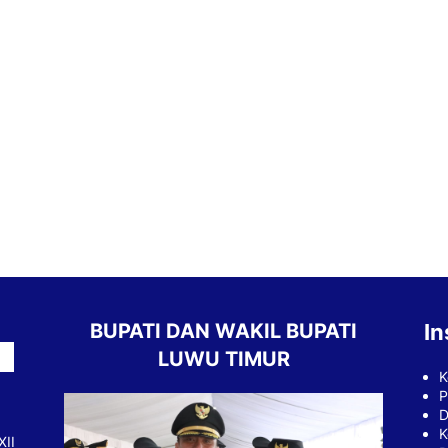
BUPATI DAN WAKIL BUPATI
In
LUWU TIMUR
K
P
D
K
XII