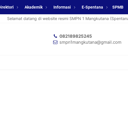
irektori
Akademik
Informasi
E-Spentana
SPMB
Selamat datang di website resmi SMPN 1 Mangkutana (Spentana).
082189825245
smpn1mangkutana@gmail.com