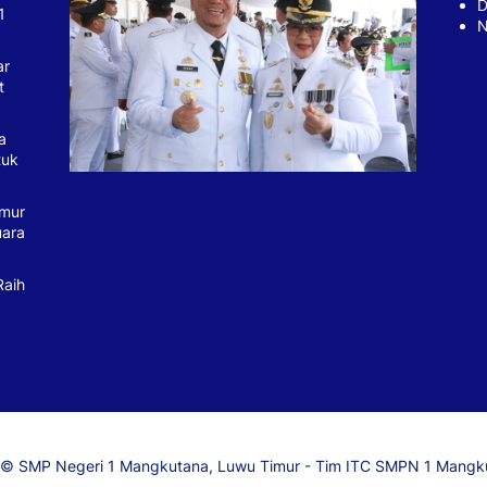
D
1
N
ar
t
a
tuk
imur
uara
Raih
© SMP Negeri 1 Mangkutana, Luwu Timur - Tim ITC SMPN 1 Mangk