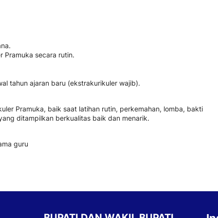
ana.
r Pramuka secara rutin.
l tahun ajaran baru (ekstrakurikuler wajib).
kuler Pramuka, baik saat latihan rutin, perkemahan, lomba, bakti
l yang ditampilkan berkualitas baik dan menarik.
nama guru
BUPATI DAN WAKIL BUPATI