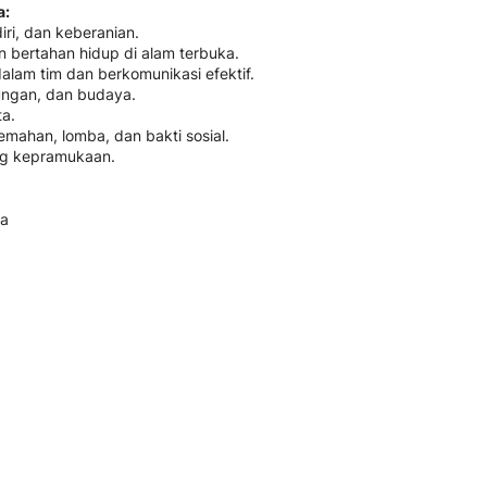
a:
ri, dan keberanian.
 bertahan hidup di alam terbuka.
am tim dan berkomunikasi efektif.
ungan, dan budaya.
a.
ahan, lomba, dan bakti sosial.
ng kepramukaan.
ka