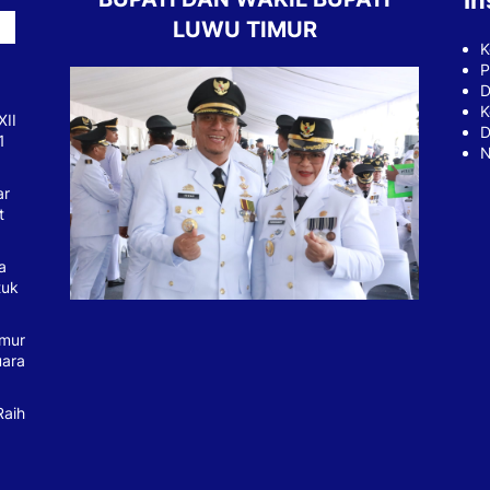
In
LUWU TIMUR
K
P
D
K
XII
D
1
N
ar
t
a
tuk
imur
uara
Raih