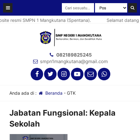
ite resmi SMPN 1 Mangkutana (Spentana).
Selamat datang d
082189825245
smpn1mangkutana@gmail.com
Anda ada di :
Beranda
-
GTK
Jabatan Fungsional:
Kepala
Sekolah