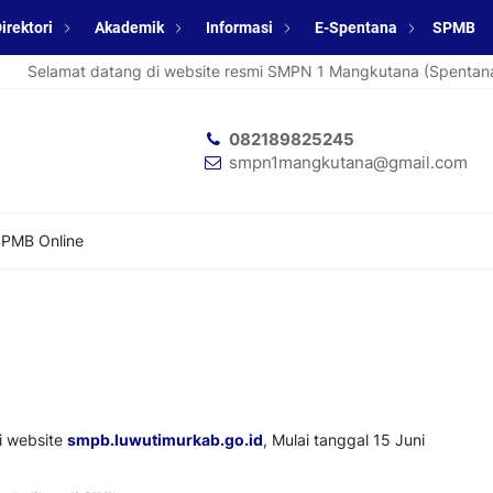
irektori
Akademik
Informasi
E-Spentana
SPMB
Selamat datang di website resmi SMPN 1 Mangkutana (Spentana).
082189825245
smpn1mangkutana@gmail.com
PMB Online
i website
smpb.luwutimurkab.go.id
, Mulai tanggal 15 Juni