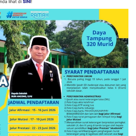
da lihat di
SINI
!