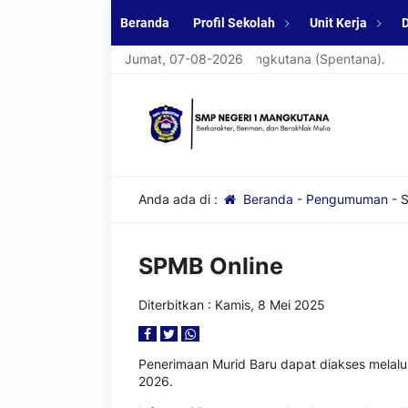
Beranda
Profil Sekolah
Unit Kerja
D
t datang di website resmi SMPN 1 Mangkutana (Spentana).
Jumat, 07-08-2026
Anda ada di :
Beranda
-
Pengumuman
-
S
SPMB Online
Diterbitkan :
Kamis, 8 Mei 2025
Penerimaan Murid Baru dapat diakses melalu
2026.