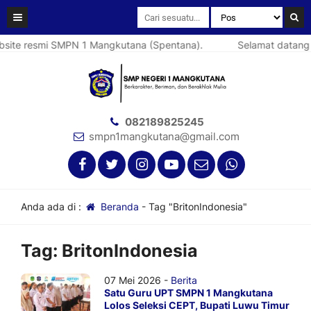
ite resmi SMPN 1 Mangkutana (Spentana).
Selamat datang d
082189825245
smpn1mangkutana@gmail.com
Anda ada di :
Beranda
-
Tag "BritonIndonesia"
Tag:
BritonIndonesia
07 Mei 2026 -
Berita
Satu Guru UPT SMPN 1 Mangkutana
Lolos Seleksi CEPT, Bupati Luwu Timur