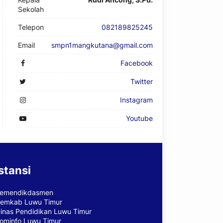
Sekolah
Telepon
082189825245
Email
smpn1mangkutana@gmail.com
Facebook
Twitter
Instagram
Youtube
stansi
emendikdasmen
emkab Luwu Timur
inas Pendidikan Luwu Timur
ominfo Luwu Timur