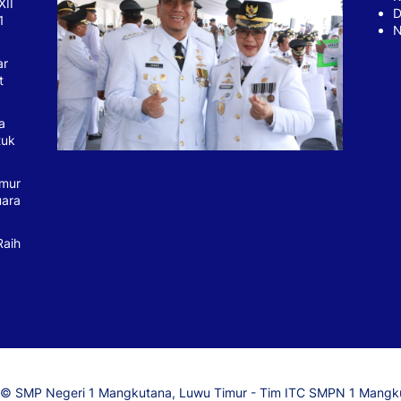
XII
D
1
N
ar
t
a
tuk
imur
uara
Raih
© SMP Negeri 1 Mangkutana, Luwu Timur - Tim ITC SMPN 1 Mangk