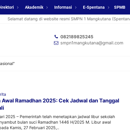
irektori
Akademik
Informasi
E-Spentana
SPMB
Selamat datang di website resmi SMPN 1 Mangkutana (Spentana).
082189825245
smpn1mangkutana@gmail.com
nasional"
rita
h Awal Ramadhan 2025: Cek Jadwal dan Tanggal
li
ari 2025 – Pemerintah telah menetapkan jadwal libur sekolah
nyambut bulan suci Ramadhan 1446 H/2025 M. Libur awal
 pada Kamis, 27 Februari 2025,..