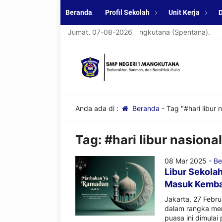
Beranda
Profil Sekolah
Unit Kerja
D
mat datang di website resmi SMPN 1 Mangkutana (Spentana).
Jumat, 07-08-2026
Anda ada di :
Beranda
-
Tag "#hari libur 
Tag:
#hari libur nasional
08 Mar 2025 -
Be
Libur Sekola
Masuk Kemba
Jakarta, 27 Febru
dalam rangka me
puasa ini dimulai