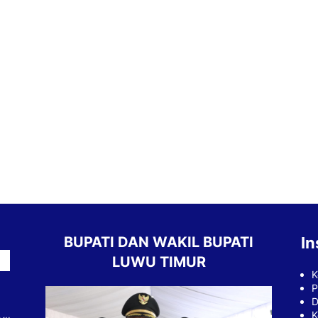
BUPATI DAN WAKIL BUPATI
In
LUWU TIMUR
K
P
D
K