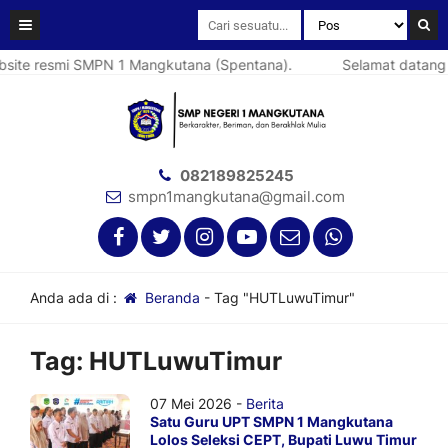
ite resmi SMPN 1 Mangkutana (Spentana).
Selamat datang d
082189825245
smpn1mangkutana@gmail.com
Anda ada di :
Beranda
-
Tag "HUTLuwuTimur"
Tag:
HUTLuwuTimur
07 Mei 2026 -
Berita
Satu Guru UPT SMPN 1 Mangkutana
Lolos Seleksi CEPT, Bupati Luwu Timur