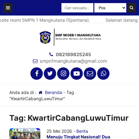
ite resmi SMPN 1 Mangkutana (Spentana).
Selamat datang d
082189825245
smpn1mangkutana@gmail.com
Anda ada di :
Beranda
-
Tag
"KwartirCabangLuwuTimur"
Tag:
KwartirCabangLuwuTimur
25 Mei 2026 -
Berita
Menuju Tingkat Nasional! Dua