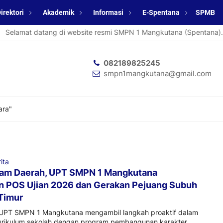
irektori
Akademik
Informasi
E-Spentana
SPMB
elamat datang di website resmi SMPN 1 Mangkutana (Spentana).
082189825245
smpn1mangkutana@gmail.com
ara"
ita
ram Daerah, UPT SMPN 1 Mangkutana
an POS Ujian 2026 dan Gerakan Pejuang Subuh
Timur
T SMPN 1 Mangkutana mengambil langkah proaktif dalam
urikulum sekolah dengan program pembangunan karakter