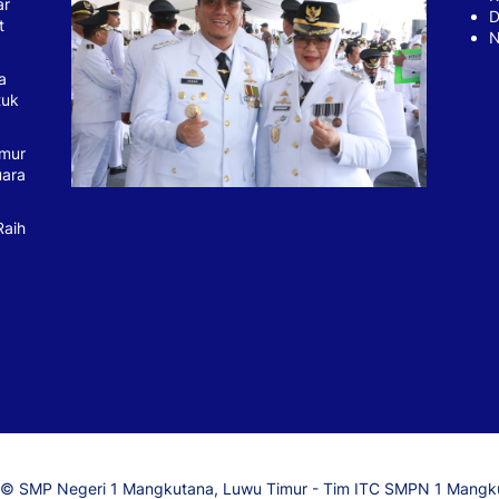
ar
D
t
N
a
tuk
imur
uara
Raih
© SMP Negeri 1 Mangkutana, Luwu Timur - Tim ITC SMPN 1 Mangk