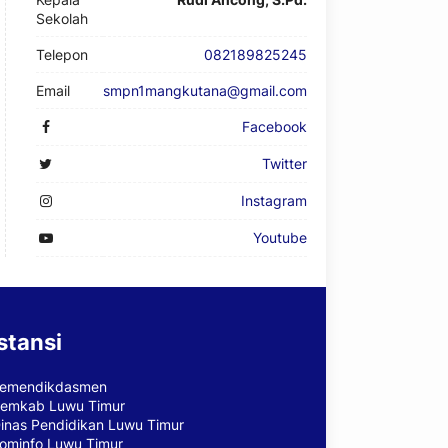
Sekolah
Telepon
082189825245
Email
smpn1mangkutana@gmail.com
Facebook
Twitter
Instagram
Youtube
stansi
emendikdasmen
emkab Luwu Timur
inas Pendidikan Luwu Timur
ominfo Luwu Timur