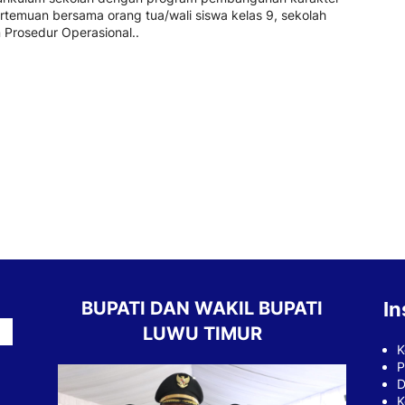
rtemuan bersama orang tua/wali siswa kelas 9, sekolah
 Prosedur Operasional..
BUPATI DAN WAKIL BUPATI
In
LUWU TIMUR
K
P
D
K