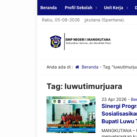
Beranda
Profil Sekolah
Unit Kerja
D
t datang di website resmi SMPN 1 Mangkutana (Spentana).
Rabu, 05-08-2026
S
Anda ada di :
Beranda
-
Tag "luwutimurju
Tag:
luwutimurjuara
23 Apr 2026 -
Ber
Sinergi Prog
Sosialisasik
Bupati Luwu 
MANGKUTANA – UP
menyelaraskan k