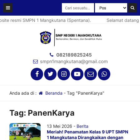
ite resmi SMPN 1 Mangkutana (Spentana).
Selamat datang d
082189825245
smpn1mangkutana@gmail.com
Anda ada di :
Beranda
-
Tag "PanenKarya"
Tag:
PanenKarya
13 Mei 2026 -
Berita
Meriah! Penamatan Kelas 9 UPT SMPN
1 Mangkutana Dirangkaikan dengan