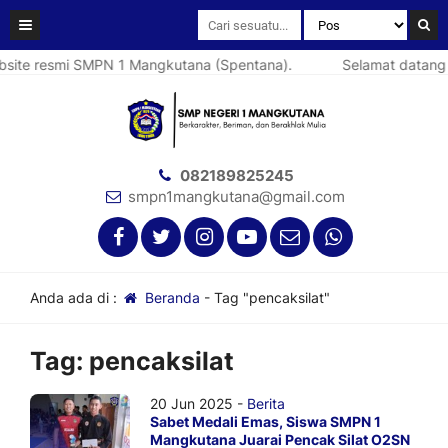
ite resmi SMPN 1 Mangkutana (Spentana).
Selamat datang d
082189825245
smpn1mangkutana@gmail.com
Anda ada di :
Beranda
-
Tag "pencaksilat"
Tag:
pencaksilat
20 Jun 2025 -
Berita
Sabet Medali Emas, Siswa SMPN 1
Mangkutana Juarai Pencak Silat O2SN