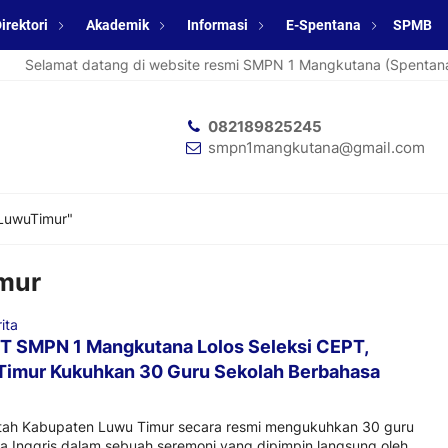
irektori
Akademik
Informasi
E-Spentana
SPMB
Selamat datang di website resmi SMPN 1 Mangkutana (Spentana).
082189825245
smpn1mangkutana@gmail.com
LuwuTimur"
mur
ita
T SMPN 1 Mangkutana Lolos Seleksi CEPT,
Timur Kukuhkan 30 Guru Sekolah Berbahasa
ntah Kabupaten Luwu Timur secara resmi mengukuhkan 30 guru
a Inggris dalam sebuah seremoni yang dipimpin langsung oleh