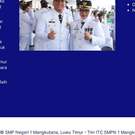
XII
D
1
N
ar
t
a
tuk
imur
uara
Raih
© SMP Negeri 1 Mangkutana, Luwu Timur - Tim ITC SMPN 1 Mangk