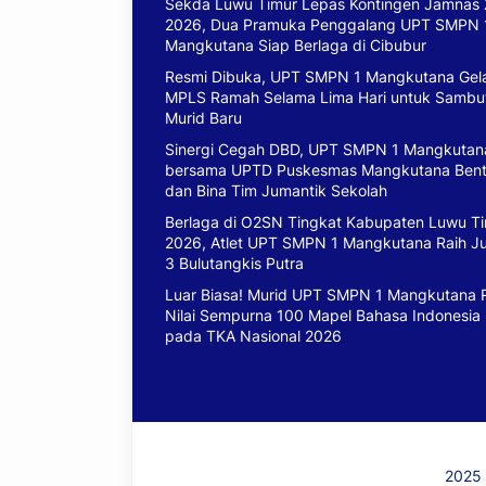
Sekda Luwu Timur Lepas Kontingen Jamnas 
2026, Dua Pramuka Penggalang UPT SMPN 
Mangkutana Siap Berlaga di Cibubur
Resmi Dibuka, UPT SMPN 1 Mangkutana Gel
MPLS Ramah Selama Lima Hari untuk Sambu
Murid Baru
Sinergi Cegah DBD, UPT SMPN 1 Mangkutan
bersama UPTD Puskesmas Mangkutana Ben
dan Bina Tim Jumantik Sekolah
Berlaga di O2SN Tingkat Kabupaten Luwu T
2026, Atlet UPT SMPN 1 Mangkutana Raih J
3 Bulutangkis Putra
Luar Biasa! Murid UPT SMPN 1 Mangkutana 
Nilai Sempurna 100 Mapel Bahasa Indonesia
pada TKA Nasional 2026
2025 