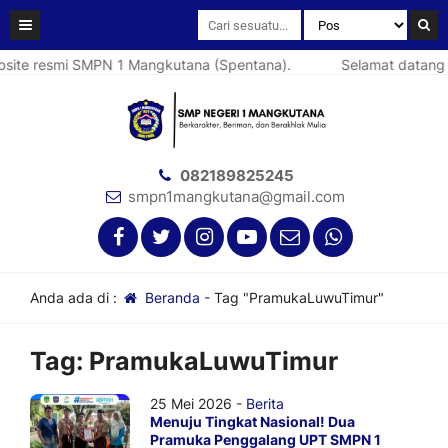
site resmi SMPN 1 Mangkutana (Spentana).
Selamat datang d
082189825245
smpn1mangkutana@gmail.com
Anda ada di :
Beranda
-
Tag "PramukaLuwuTimur"
Tag:
PramukaLuwuTimur
25 Mei 2026 -
Berita
Menuju Tingkat Nasional! Dua
Pramuka Penggalang UPT SMPN 1