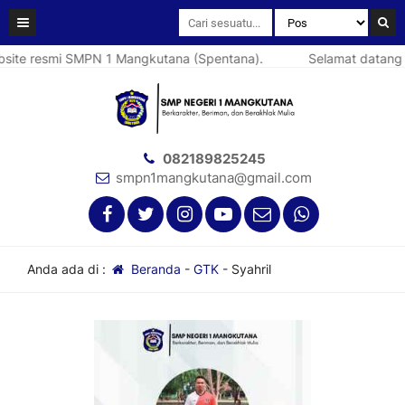
ite resmi SMPN 1 Mangkutana (Spentana).
Selamat datang di
082189825245
smpn1mangkutana@gmail.com
Anda ada di :
Beranda
-
GTK
-
Syahril