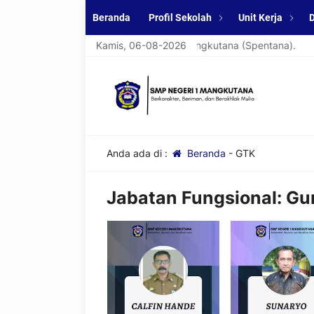
Beranda
Profil Sekolah
Unit Kerja
D
at datang di website resmi SMPN 1 Mangkutana (Spentana).
Kamis, 06-08-2026
Anda ada di :
Beranda
-
GTK
Jabatan Fungsional:
Gu