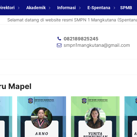
irektori
Akademik
Informasi
E-Spentana
SPMB
Selamat datang di website resmi SMPN 1 Mangkutana (Spentana).
082189825245
smpn1mangkutana@gmail.com
ru Mapel