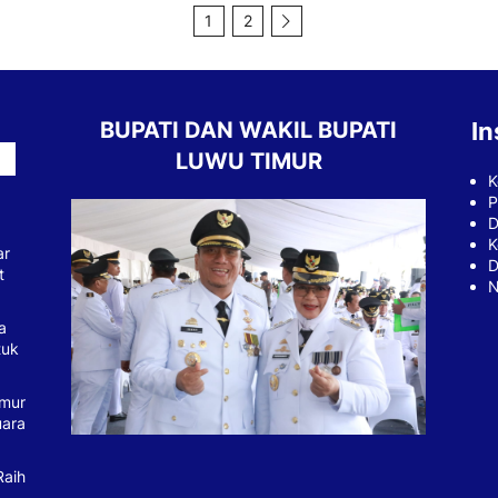
1
2
BUPATI DAN WAKIL BUPATI
In
LUWU TIMUR
K
P
D
K
ar
D
t
N
a
tuk
imur
uara
Raih