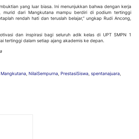
pembuktian yang luar biasa. Ini menunjukkan bahwa dengan kerja
t, murid dari Mangkutana mampu berdiri di podium tertinggi
etaplah rendah hati dan teruslah belajar,” ungkap Rudi Ancong,
motivasi dan inspirasi bagi seluruh adik kelas di UPT SMPN 1
ai tertinggi dalam setiap ajang akademis ke depan.
a
,
Mangkutana
,
NilaiSempurna
,
PrestasiSiswa
,
spentanajuara
,