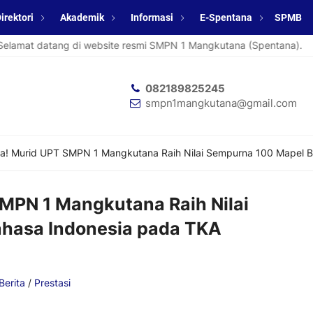
irektori
Akademik
Informasi
E-Spentana
SPMB
tang di website resmi SMPN 1 Mangkutana (Spentana).
Selam
082189825245
smpn1mangkutana@gmail.com
sa! Murid UPT SMPN 1 Mangkutana Raih Nilai Sempurna 100 Mapel 
SMPN 1 Mangkutana Raih Nilai
hasa Indonesia pada TKA
Berita
/
Prestasi