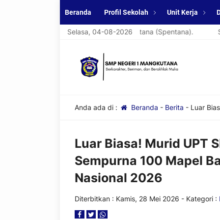
Beranda
Profil Sekolah
Unit Kerja
D
i website resmi SMPN 1 Mangkutana (Spentana).
Selasa, 04-08-2026
Selamat da
Anda ada di :
Beranda
-
Berita
-
Luar Bia
Luar Biasa! Murid UPT 
Sempurna 100 Mapel Ba
Nasional 2026
Diterbitkan :
Kamis, 28 Mei 2026
- Kategori :