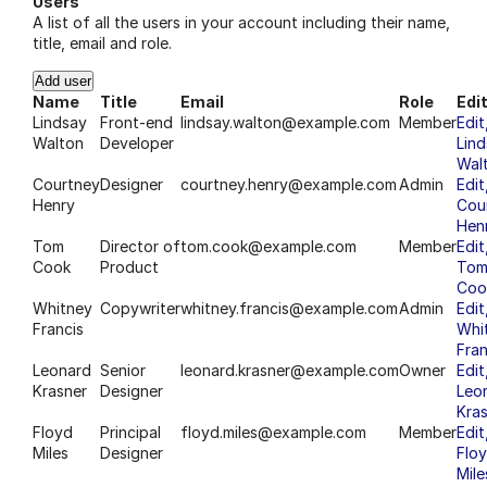
Users
A list of all the users in your account including their name,
title, email and role.
Add user
Name
Title
Email
Role
Edi
Lindsay
Front-end
lindsay.walton@example.com
Member
Edit
Walton
Developer
Lin
Wal
Courtney
Designer
courtney.henry@example.com
Admin
Edit
Henry
Cou
Hen
Tom
Director of
tom.cook@example.com
Member
Edit
Cook
Product
To
Coo
Whitney
Copywriter
whitney.francis@example.com
Admin
Edit
Francis
Whi
Fran
Leonard
Senior
leonard.krasner@example.com
Owner
Edit
Krasner
Designer
Leo
Kra
Floyd
Principal
floyd.miles@example.com
Member
Edit
Miles
Designer
Flo
Mile