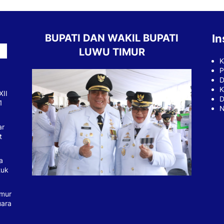
BUPATI DAN WAKIL BUPATI
In
LUWU TIMUR
K
P
D
K
XII
D
1
N
ar
t
a
tuk
imur
uara