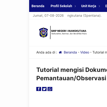
Beranda
Profil Sekolah
Unit Kerja
D
amat datang di website resmi SMPN 1 Mangkutana (Spentana).
Jumat, 07-08-2026
Anda ada di :
Beranda
-
Video
-
Tutorial 
Tutorial mengisi Dokum
Pemantauan/Observasi K