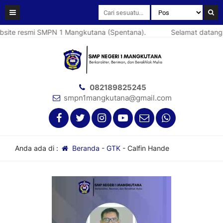
ite resmi SMPN 1 Mangkutana (Spentana).
Selamat datang d
082189825245
smpn1mangkutana@gmail.com
Anda ada di :
Beranda
-
GTK
-
Calfin Hande