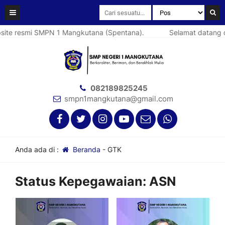
e resmi SMPN 1 Mangkutana (Spentana).
Selamat datang di 
082189825245
smpn1mangkutana@gmail.com
Anda ada di :
Beranda
-
GTK
Status Kepegawaian:
ASN