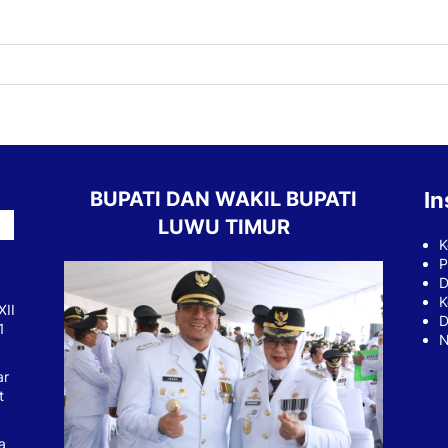
BUPATI DAN WAKIL BUPATI
In
LUWU TIMUR
K
P
D
K
XII
D
1
N
ar
t
a