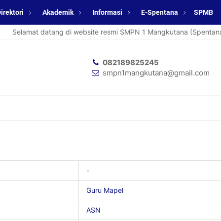
irektori
Akademik
Informasi
E-Spentana
SPMB
Selamat datang di website resmi SMPN 1 Mangkutana (Spentana).
082189825245
smpn1mangkutana@gmail.com
-
Guru Mapel
ASN