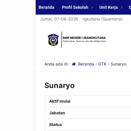
Beranda
Profil Sekolah
Unit Kerja
D
at datang di website resmi SMPN 1 Mangkutana (Spentana).
Jumat, 07-08-2026
Anda ada di :
Beranda
-
GTK
-
Sunaryo
Sunaryo
Aktif mulai
Jabatan
Status