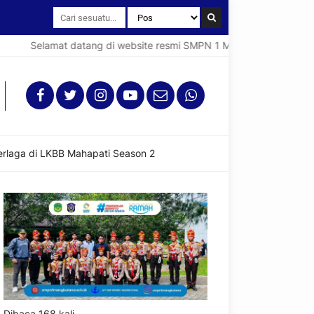
amat datang di website resmi SMPN 1 Mangkutana (Spentana).
rlaga di LKBB Mahapati Season 2
Dibaca 168 kali