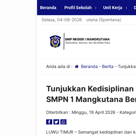
Beranda
Profil Sekolah
Unit Kerja
D
 di website resmi SMPN 1 Mangkutana (Spentana).
Selasa, 04-08-2026
Selamat 
Anda ada di :
Beranda
-
Berita
-
Tunjukka
Tunjukkan Kedisiplinan
SMPN 1 Mangkutana Ber
Diterbitkan :
Minggu, 19 April 2026
- Kategori
LUWU TIMUR – Semangat kedisiplinan dan k