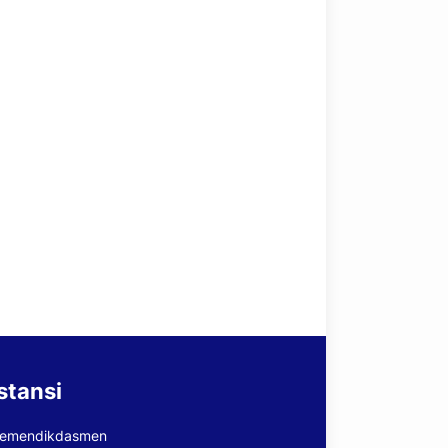
stansi
emendikdasmen