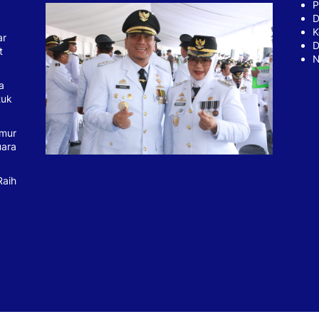
P
D
K
ar
D
t
N
a
tuk
imur
uara
Raih